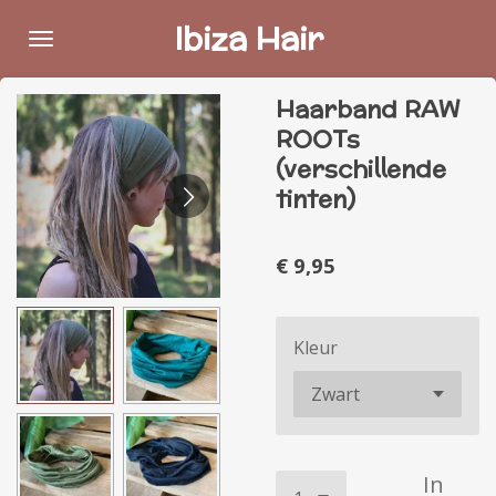
Ga
Ibiza Hair
direct
naar
Haarband RAW
de
ROOTs
hoofdinhoud
(verschillende
tinten)
€ 9,95
Kleur
In