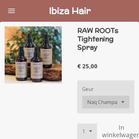
Ga
Ibiza Hair
direct
naar
RAW ROOTs
de
Tightening
hoofdinhoud
Spray
€ 25,00
Geur
In
winkelwage